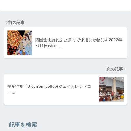
前の記事
四国金比羅ねぶた祭りで使用した物品を2022年
7月1日(金)～…
次の記事
宇多津町「J-current coffee(ジェイカレントコ
ー…
記事を検索