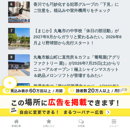
香川でも巧妙化する犯罪グループの「下見」に
ご注意を。植込みや室外機周りをチェック
【まじか】丸亀市の中学校「休日の部活動」が
2027年9月からガラリと変わるみたい。2026年8
月より野球部から先行スタート！
丸亀市飯山町に直売所＆カフェ「葡萄屋(アグリ
ファクトリー 菜)」が2026年7月25日(土)からリ
ニューアルオープン！極上シャインマスカット
＆絶品メロンソフトが登場するみたい
善通寺市で「第60回善通寺まつり」が2026年7
月25日(土)、26日(日)に開催！花火・踊り・臨時
駐車場＆交通規制まとめ
ゆめタウン丸亀の「VILLAGE VANGUARD(ヴィ
レッジヴァンガード)」が2026年7月31日(金)を
もって閉店するみたい
新着記事
お気に入り
伝言板
メニュー