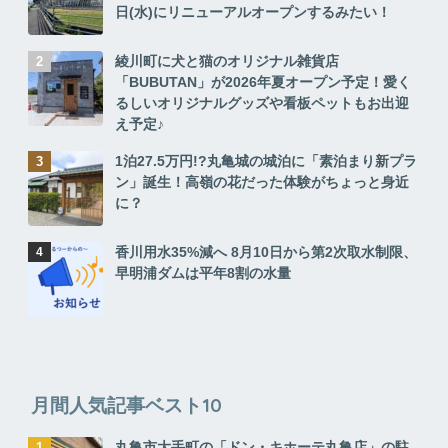
日(水)にリニューアルオープンするみたい！
綾川町に犬と猫のオリジナル雑貨店
「BUBUTAN」が2026年夏オープン予定！愛く
るしいオリジナルグッズや看板ペットもお出迎
え予定♪
1泊27.5万円!?丸亀城の城泊に「素泊まり新プラ
ン」誕生！高嶺の花だった体験がちょっと身近
に？
香川用水35%減へ 8月10日から第2次取水制限、
早明浦ダムは平年8割の水量
月間人気記事ベスト10
丸亀市大手町の「ドン・キホーテ丸亀店」の駐