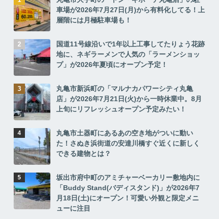
車場が2026年7月27日(月)から有料化してる！上
層階には月極駐車場も！
国道11号線沿いで1年以上工事してたりょう花跡
地に、ネギラーメンで人気の「ラーメンショッ
プ」が2026年夏頃にオープン予定！
丸亀市新浜町の「マルナカパワーシティ丸亀
店」が2026年7月21日(火)から一時休業中。8月
上旬にリフレッシュオープン予定みたい！
丸亀市土器町にあるあの空き地がついに動い
た！さぬき浜街道の安達川橋すぐ近くに新しく
できる建物とは？
坂出市府中町のアミチャーベーカリー敷地内に
「Buddy Stand(バディスタンド)」が2026年7
月18日(土)にオープン！可愛い外観と限定メニ
ューに注目