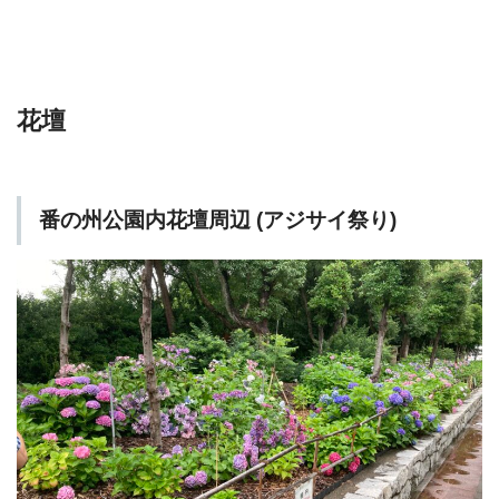
花壇
番の州公園内花壇周辺 (アジサイ祭り)