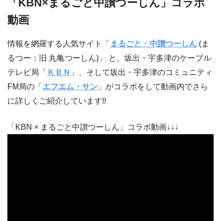
「KBN×まるごと中讃つーしん」コラボ
動画
情報を網羅する人気サイト「
まるごと・中讃つーしん
(ま
るつー：旧 丸亀つーしん)」 と、坂出・宇多津のケーブル
テレビ局「
ＫＢＮ
」、そして坂出・宇多津のコミュニティ
FM局の「
エフエム・サン
」がコラボをして動画内でさら
に詳しくご紹介しています!!
「KBN × まるごと中讃つーしん」コラボ動画↓↓↓