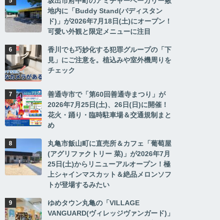
坂出市府中町のアミチャーベーカリー敷
地内に「Buddy Stand(バディスタン
ド)」が2026年7月18日(土)にオープン！
可愛い外観と限定メニューに注目
香川でも巧妙化する犯罪グループの「下
見」にご注意を。植込みや室外機周りを
チェック
善通寺市で「第60回善通寺まつり」が
2026年7月25日(土)、26日(日)に開催！
花火・踊り・臨時駐車場＆交通規制まと
め
丸亀市飯山町に直売所＆カフェ「葡萄屋
(アグリファクトリー 菜)」が2026年7月
25日(土)からリニューアルオープン！極
上シャインマスカット＆絶品メロンソフ
トが登場するみたい
ゆめタウン丸亀の「VILLAGE
VANGUARD(ヴィレッジヴァンガード)」