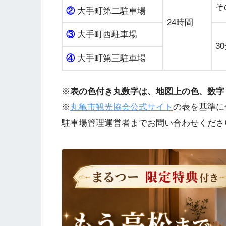
そ
②
大手町第二駐車場
24時間
③
大手町西駐車場
3
④
大手町第三駐車場
※
表の色付き丸数字は、地図上の色、数字
※
丸亀市観光協会公式サイト
の表を基準に
駐車場管理運営者までお問い合わせくださ