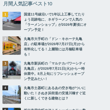
月間人気記事ベスト10
国道11号線沿いで1年以上工事してたり
ょう花跡地に、ネギラーメンで人気の
「ラーメンショップ」が2026年夏頃にオ
ープン予定！
丸亀市大手町の「ドン・キホーテ丸亀
店」の駐車場が2026年7月27日(月)から
有料化してる！上層階には月極駐車場
も！
丸亀市新浜町の「マルナカパワーシティ
丸亀店」が2026年7月21日(火)から一時
休業中。8月上旬にリフレッシュオープ
ン予定みたい！
丸亀市土器町にあるあの空き地がついに
動いた！さぬき浜街道の安達川橋すぐ近
くに新しくできる建物とは？