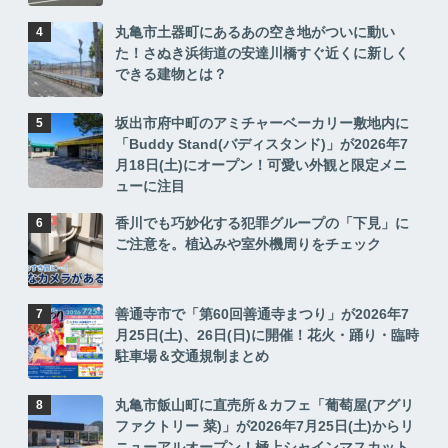
丸亀市土器町にあるあの空き地がついに動い
た！さぬき浜街道の安達川橋すぐ近くに新しく
できる建物とは？
坂出市府中町のアミチャーベーカリー敷地内に
「Buddy Stand(バディスタンド)」が2026年7
月18日(土)にオープン！可愛い外観と限定メニ
ューに注目
香川でも巧妙化する犯罪グループの「下見」に
ご注意を。植込みや室外機周りをチェック
善通寺市で「第60回善通寺まつり」が2026年7
月25日(土)、26日(日)に開催！花火・踊り・臨時
駐車場＆交通規制まとめ
丸亀市飯山町に直売所＆カフェ「葡萄屋(アグリ
ファクトリー 菜)」が2026年7月25日(土)からリ
ニューアルオープン！極上シャインマスカット