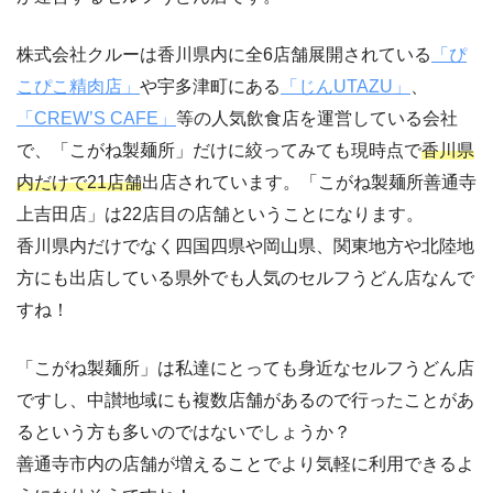
株式会社クルーは香川県内に全6店舗展開されている
「ぴ
こぴこ精肉店」
や宇多津町にある
「じんUTAZU」
、
「CREW’S CAFE」
等の人気飲食店を運営している会社
で、「こがね製麺所」だけに絞ってみても現時点で
香川県
内だけで21店舗
出店されています。「こがね製麺所善通寺
上吉田店」は22店目の店舗ということになります。
香川県内だけでなく四国四県や岡山県、関東地方や北陸地
方にも出店している県外でも人気のセルフうどん店なんで
すね！
「こがね製麺所」は私達にとっても身近なセルフうどん店
ですし、中讃地域にも複数店舗があるので行ったことがあ
るという方も多いのではないでしょうか？
善通寺市内の店舗が増えることでより気軽に利用できるよ