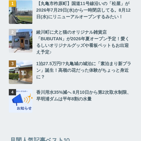
【丸亀市柞原町】国道11号線沿いの「松屋」が
2026年7月29日(水)から一時閉店してる。8月12
日(水)にリニューアルオープンするみたい！
綾川町に犬と猫のオリジナル雑貨店
「BUBUTAN」が2026年夏オープン予定！愛く
るしいオリジナルグッズや看板ペットもお出迎
え予定♪
1泊27.5万円!?丸亀城の城泊に「素泊まり新プラ
ン」誕生！高嶺の花だった体験がちょっと身近
に？
香川用水35%減へ 8月10日から第2次取水制限、
早明浦ダムは平年8割の水量
月間人気記事ベスト10