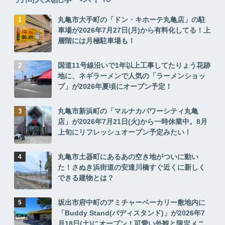
丸亀市大手町の「ドン・キホーテ丸亀店」の駐
車場が2026年7月27日(月)から有料化してる！上
層階には月極駐車場も！
国道11号線沿いで1年以上工事してたりょう花跡
地に、ネギラーメンで人気の「ラーメンショッ
プ」が2026年夏頃にオープン予定！
丸亀市新浜町の「マルナカパワーシティ丸亀
店」が2026年7月21日(火)から一時休業中。8月
上旬にリフレッシュオープン予定みたい！
丸亀市土器町にあるあの空き地がついに動い
た！さぬき浜街道の安達川橋すぐ近くに新しく
できる建物とは？
坂出市府中町のアミチャーベーカリー敷地内に
「Buddy Stand(バディスタンド)」が2026年7
月18日(土)にオープン！可愛い外観と限定メニ