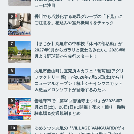
ューに注目
香川でも巧妙化する犯罪グループの「下見」に
ご注意を。植込みや室外機周りをチェック
【まじか】丸亀市の中学校「休日の部活動」が
2027年9月からガラリと変わるみたい。2026年8
月より野球部から先行スタート！
丸亀市飯山町に直売所＆カフェ「葡萄屋(アグリ
ファクトリー 菜)」が2026年7月25日(土)からリ
ニューアルオープン！極上シャインマスカット
＆絶品メロンソフトが登場するみたい
善通寺市で「第60回善通寺まつり」が2026年7
月25日(土)、26日(日)に開催！花火・踊り・臨時
駐車場＆交通規制まとめ
ゆめタウン丸亀の「VILLAGE VANGUARD(ヴィ