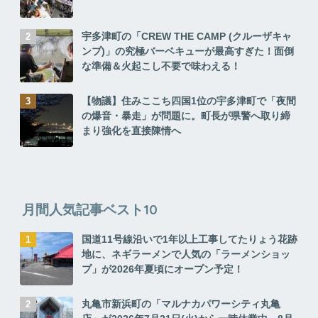
宇多津町の「CREW THE CAMP (クルーザキャ
ンプ)」の究極バーベキューが最高すぎた！面倒
な準備＆火起こし不要で味わえる！
【物議】住みここち四国1位の宇多津町で「夜間
の爆音・暴走」が問題に。町長が県警へ取り締
まり強化を直接陳情へ
月間人気記事ベスト10
国道11号線沿いで1年以上工事してたりょう花跡
地に、ネギラーメンで人気の「ラーメンショッ
プ」が2026年夏頃にオープン予定！
丸亀市新浜町の「マルナカパワーシティ丸亀