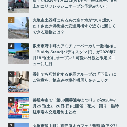
店」が2026年7月21日(火)から一時休業中。8月
上旬にリフレッシュオープン予定みたい！
丸亀市土器町にあるあの空き地がついに動い
た！さぬき浜街道の安達川橋すぐ近くに新しく
できる建物とは？
坂出市府中町のアミチャーベーカリー敷地内に
「Buddy Stand(バディスタンド)」が2026年7
月18日(土)にオープン！可愛い外観と限定メニ
ューに注目
香川でも巧妙化する犯罪グループの「下見」に
ご注意を。植込みや室外機周りをチェック
善通寺市で「第60回善通寺まつり」が2026年7
月25日(土)、26日(日)に開催！花火・踊り・臨時
駐車場＆交通規制まとめ
丸亀市飯山町に直売所＆カフェ「葡萄屋(アグリ