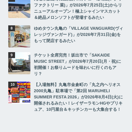
ファクトリー 菜)」が2026年7月25日(土)からリ
ニューアルオープン！極上シャインマスカット
＆絶品メロンソフトが登場するみたい
ゆめタウン丸亀の「VILLAGE VANGUARD(ヴィ
レッジヴァンガード)」が2026年7月31日(金)を
もって閉店するみたい
チケット全席完売！坂出市で「SAKAIDE
MUSIC STREET」が2026年7月20日(月・祝)に
初開催！お祭りムードを味わいに行くのもア
リ？
【入場無料】丸亀市金倉町の「丸之内ヘリオス
2000丸亀」駐車場で「第2回 MARUHELI
SUMMER FESTA 2026」が2026年8月4日(火)に
開催されるみたい！レイザーラモンHGやプリキ
ュア、10円屋台＆キッチンカーも大集合する！