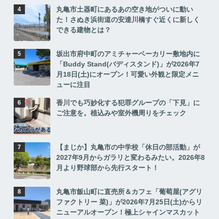
丸亀市土器町にあるあの空き地がついに動い
た！さぬき浜街道の安達川橋すぐ近くに新しく
できる建物とは？
坂出市府中町のアミチャーベーカリー敷地内に
「Buddy Stand(バディスタンド)」が2026年7
月18日(土)にオープン！可愛い外観と限定メニ
ューに注目
香川でも巧妙化する犯罪グループの「下見」に
ご注意を。植込みや室外機周りをチェック
【まじか】丸亀市の中学校「休日の部活動」が
2027年9月からガラリと変わるみたい。2026年8
月より野球部から先行スタート！
丸亀市飯山町に直売所＆カフェ「葡萄屋(アグリ
ファクトリー 菜)」が2026年7月25日(土)からリ
ニューアルオープン！極上シャインマスカット