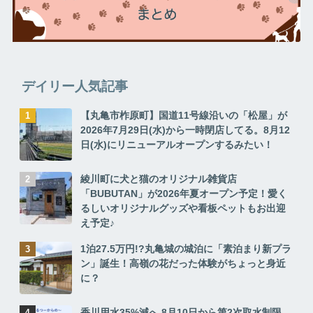
デイリー人気記事
【丸亀市柞原町】国道11号線沿いの「松屋」が
2026年7月29日(水)から一時閉店してる。8月12
日(水)にリニューアルオープンするみたい！
綾川町に犬と猫のオリジナル雑貨店
「BUBUTAN」が2026年夏オープン予定！愛く
るしいオリジナルグッズや看板ペットもお出迎
え予定♪
1泊27.5万円!?丸亀城の城泊に「素泊まり新プラ
ン」誕生！高嶺の花だった体験がちょっと身近
に？
香川用水35%減へ 8月10日から第2次取水制限、