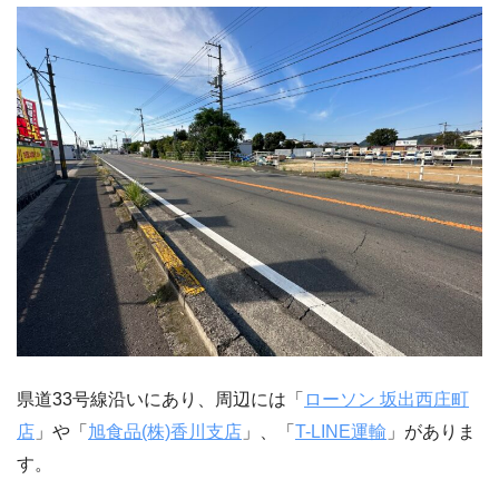
県道33号線沿いにあり、周辺には「
ローソン 坂出西庄町
店
」や「
旭食品(株)香川支店
」、「
T-LINE運輸
」がありま
す。