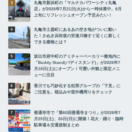
丸亀市新浜町の「マルナカパワーシティ丸亀
店」が2026年7月21日(火)から一時休業中。8月
上旬にリフレッシュオープン予定みたい！
丸亀市土器町にあるあの空き地がついに動い
た！さぬき浜街道の安達川橋すぐ近くに新しく
できる建物とは？
坂出市府中町のアミチャーベーカリー敷地内に
「Buddy Stand(バディスタンド)」が2026年7
月18日(土)にオープン！可愛い外観と限定メニ
ューに注目
香川でも巧妙化する犯罪グループの「下見」に
ご注意を。植込みや室外機周りをチェック
善通寺市で「第60回善通寺まつり」が2026年7
月25日(土)、26日(日)に開催！花火・踊り・臨時
駐車場＆交通規制まとめ