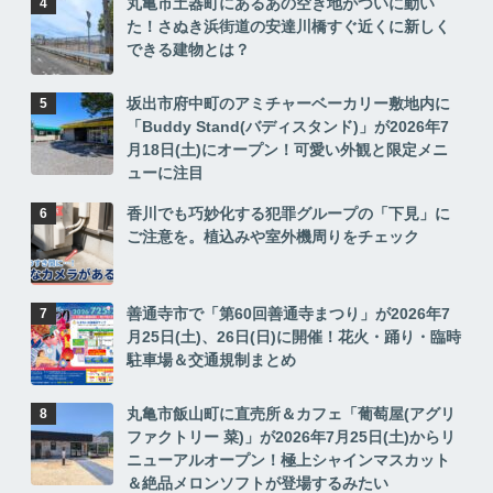
丸亀市土器町にあるあの空き地がついに動い
た！さぬき浜街道の安達川橋すぐ近くに新しく
できる建物とは？
坂出市府中町のアミチャーベーカリー敷地内に
「Buddy Stand(バディスタンド)」が2026年7
月18日(土)にオープン！可愛い外観と限定メニ
ューに注目
香川でも巧妙化する犯罪グループの「下見」に
ご注意を。植込みや室外機周りをチェック
善通寺市で「第60回善通寺まつり」が2026年7
月25日(土)、26日(日)に開催！花火・踊り・臨時
駐車場＆交通規制まとめ
丸亀市飯山町に直売所＆カフェ「葡萄屋(アグリ
ファクトリー 菜)」が2026年7月25日(土)からリ
ニューアルオープン！極上シャインマスカット
＆絶品メロンソフトが登場するみたい