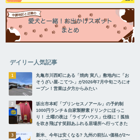
デイリー人気記事
丸亀市川西町にある「焼肉 寅八」敷地内に「お
そうざい屋-こてつ-」が2026年7月中旬ごろにオ
ープン！営業は夕方からみたい
坂出市本町「プリンセスノアール」の予約制
1000円ランチ＆自家製酵素ドリンクにほっこ
り！ 土曜の夜は「ライブハウス」仕様に！孤独
を吹き飛ばす笑顔あふれる居場所へ行ってきた
新米、今年は安くなる? 九州の前払い価格が2〜