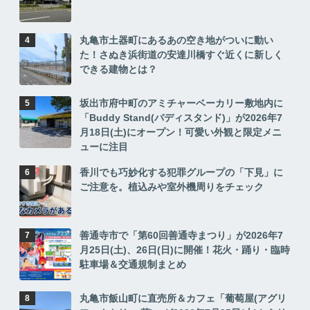
丸亀市土器町にあるあの空き地がついに動い
た！さぬき浜街道の安達川橋すぐ近くに新しく
できる建物とは？
坂出市府中町のアミチャーベーカリー敷地内に
「Buddy Stand(バディスタンド)」が2026年7
月18日(土)にオープン！可愛い外観と限定メニ
ューに注目
香川でも巧妙化する犯罪グループの「下見」に
ご注意を。植込みや室外機周りをチェック
善通寺市で「第60回善通寺まつり」が2026年7
月25日(土)、26日(日)に開催！花火・踊り・臨時
駐車場＆交通規制まとめ
丸亀市飯山町に直売所＆カフェ「葡萄屋(アグリ