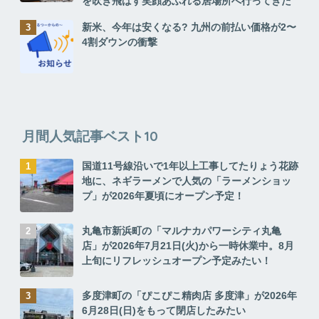
を吹き飛ばす笑顔あふれる居場所へ行ってきた
新米、今年は安くなる? 九州の前払い価格が2〜
4割ダウンの衝撃
月間人気記事ベスト10
国道11号線沿いで1年以上工事してたりょう花跡
地に、ネギラーメンで人気の「ラーメンショッ
プ」が2026年夏頃にオープン予定！
丸亀市新浜町の「マルナカパワーシティ丸亀
店」が2026年7月21日(火)から一時休業中。8月
上旬にリフレッシュオープン予定みたい！
多度津町の「ぴこぴこ精肉店 多度津」が2026年
6月28日(日)をもって閉店したみたい