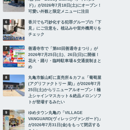
ド)」が2026年7月18日(土)にオープン！
可愛い外観と限定メニューに注目
香川でも巧妙化する犯罪グループの「下
見」にご注意を。植込みや室外機周りを
チェック
善通寺市で「第60回善通寺まつり」が
2026年7月25日(土)、26日(日)に開催！
花火・踊り・臨時駐車場＆交通規制まと
め
丸亀市飯山町に直売所＆カフェ「葡萄屋
(アグリファクトリー 菜)」が2026年7月
25日(土)からリニューアルオープン！極
上シャインマスカット＆絶品メロンソフ
トが登場するみたい
ゆめタウン丸亀の「VILLAGE
VANGUARD(ヴィレッジヴァンガード)」
が2026年7月31日(金)をもって閉店する