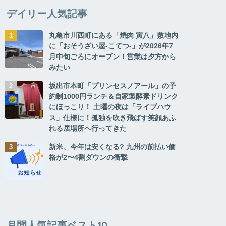
デイリー人気記事
丸亀市川西町にある「焼肉 寅八」敷地内
に「おそうざい屋-こてつ-」が2026年7
月中旬ごろにオープン！営業は夕方から
みたい
坂出市本町「プリンセスノアール」の予
約制1000円ランチ＆自家製酵素ドリンク
にほっこり！ 土曜の夜は「ライブハウ
ス」仕様に！孤独を吹き飛ばす笑顔あふ
れる居場所へ行ってきた
新米、今年は安くなる? 九州の前払い価
格が2〜4割ダウンの衝撃
月間人気記事ベスト10