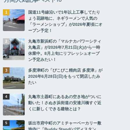
国道11号線沿いで1年以上工事してたり
ょう花跡地に、ネギラーメンで人気の
「ラーメンショップ」が2026年夏頃にオ
ープン予定！
丸亀市新浜町の「マルナカパワーシティ
丸亀店」が2026年7月21日(火)から一時
休業中。8月上旬にリフレッシュオープ
ン予定みたい！
多度津町の「ぴこぴこ精肉店 多度津」が
2026年6月28日(日)をもって閉店したみ
たい
丸亀市土器町にあるあの空き地がついに
動いた！さぬき浜街道の安達川橋すぐ近
くに新しくできる建物とは？
坂出市府中町のアミチャーベーカリー敷
地内に「Buddy Stand(バディスタン