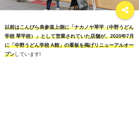
以前はこんぴら表参道上側に「ナカノヤ琴平（中野うどん
学校 琴平校）」として営業されていた店舗が、2020年7月
に
「中野うどん学校 A館」の看板を掲げリニューアルオー
プン
しています!