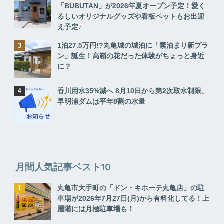
「BUBUTAN」が2026年夏オープン予定！愛く
るしいオリジナルグッズや看板ペットもお出迎
え予定♪
1泊27.5万円!?丸亀城の城泊に「素泊まり新プラ
ン」誕生！高嶺の花だった体験がちょっと身近
に？
香川用水35%減へ 8月10日から第2次取水制限、
早明浦ダムは平年8割の水量
月間人気記事ベスト10
丸亀市大手町の「ドン・キホーテ丸亀店」の駐
車場が2026年7月27日(月)から有料化してる！上
層階には月極駐車場も！