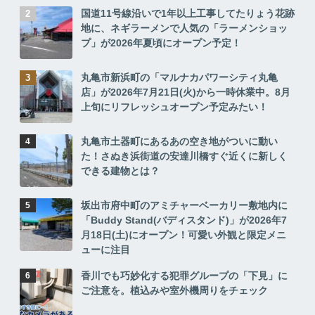
国道11号線沿いで1年以上工事してたりょう花跡
地に、ネギラーメンで人気の「ラーメンショッ
プ」が2026年夏頃にオープン予定！
丸亀市新浜町の「マルナカパワーシティ丸亀
店」が2026年7月21日(火)から一時休業中。8月
上旬にリフレッシュオープン予定みたい！
丸亀市土器町にあるあの空き地がついに動い
た！さぬき浜街道の安達川橋すぐ近くに新しく
できる建物とは？
坂出市府中町のアミチャーベーカリー敷地内に
「Buddy Stand(バディスタンド)」が2026年7
月18日(土)にオープン！可愛い外観と限定メニ
ューに注目
香川でも巧妙化する犯罪グループの「下見」に
ご注意を。植込みや室外機周りをチェック