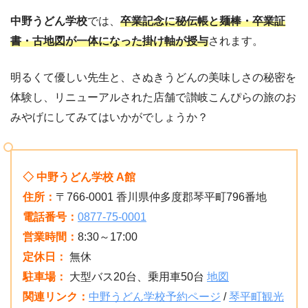
中野うどん学校
では、
卒業記念に秘伝帳と麺棒・卒業証
書・古地図が一体になった掛け軸が授与
されます。
明るくて優しい先生と、さぬきうどんの美味しさの秘密を
体験し、リニューアルされた店舗で讃岐こんぴらの旅のお
みやげにしてみてはいかがでしょうか？
◇ 中野うどん学校 A館
住所：
〒766-0001 香川県仲多度郡琴平町796番地
電話番号：
0877-75-0001
営業時間：
8:30～17:00
定休日：
無休
駐車場：
大型バス20台、乗用車50台
地図
関連リンク：
中野うどん学校予約ページ
/
琴平町観光