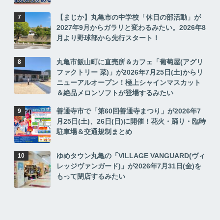
【まじか】丸亀市の中学校「休日の部活動」が
2027年9月からガラリと変わるみたい。2026年8
月より野球部から先行スタート！
丸亀市飯山町に直売所＆カフェ「葡萄屋(アグリ
ファクトリー 菜)」が2026年7月25日(土)からリ
ニューアルオープン！極上シャインマスカット
＆絶品メロンソフトが登場するみたい
善通寺市で「第60回善通寺まつり」が2026年7
月25日(土)、26日(日)に開催！花火・踊り・臨時
駐車場＆交通規制まとめ
ゆめタウン丸亀の「VILLAGE VANGUARD(ヴィ
レッジヴァンガード)」が2026年7月31日(金)を
もって閉店するみたい