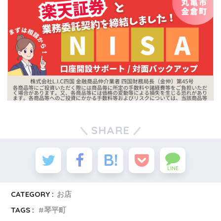
SHARE
LINE
CATEGORY :
お店
TAGS :
琴平町