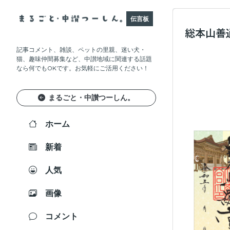
伝言板
総本山善
記事コメント、雑談、ペットの里親、迷い犬・
猫、趣味仲間募集など、中讃地域に関連する話題
なら何でもOKです。お気軽にご活用ください！
まるごと・中讃つーしん。
ホーム
新着
人気
画像
コメント