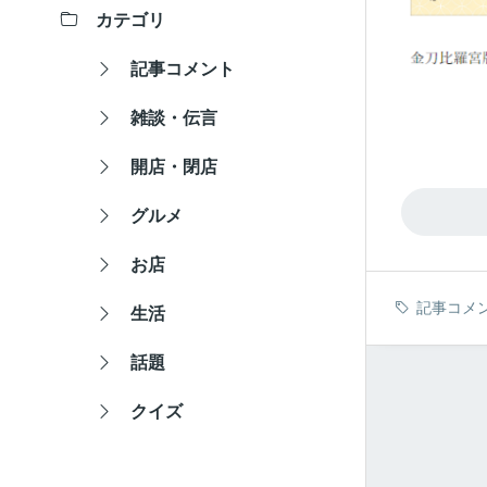
カテゴリ
記事コメント
雑談・伝言
開店・閉店
グルメ
お店
記事コメ
生活
話題
クイズ