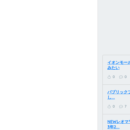
イオンモール
みたい
0
0
パブリックプ
し...
0
7
NEWレオマ
3年2...