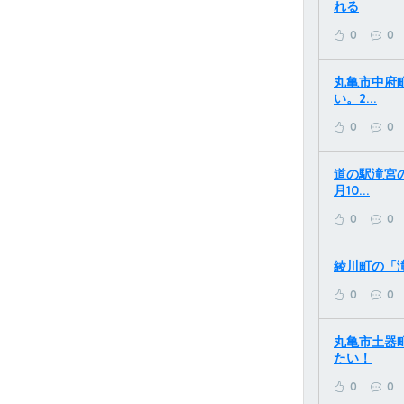
れる
0
0
丸亀市中府
い。2...
0
0
道の駅滝宮の
月10...
0
0
綾川町の「
0
0
丸亀市土器町
たい！
0
0