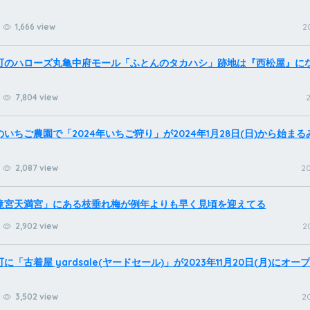
1,666 view
2
町のハローズ丸亀中府モール「ふとんのタカハシ」跡地は『西松屋』に
7,804 view
2
いちご農園で「2024年いちご狩り」が2024年1月28日(日)から始まる
2,087 view
20
滝宮天満宮」にある枝垂れ梅が例年よりも早く見頃を迎えてる
2,902 view
2
に「古着屋 yardsale(ヤードセール)」が2023年11月20日(月)にオ
3,502 view
20