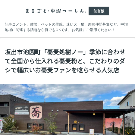
伝言板
記事コメント、雑談、ペットの里親、迷い犬・猫、趣味仲間募集など、中讃
地域に関連する話題なら何でもOKです。お気軽にご活用ください！
坂出市池園町「蕎麦処樹ノー」季節に合わせ
て全国から仕入れる蕎麦粉と、こだわりのダ
シで幅広いお蕎麦ファンを唸らせる人気店