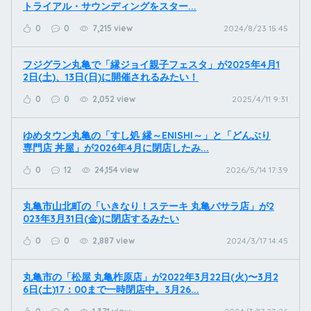
トライアル・サウンディングをスター...
0
0
7,215 view
2024/8/23 15:45
フジグラン丸亀で「縁ジョイ親子フェスタ」が2025年4月1
2日(土)、13日(日)に開催されるみたい！
0
0
2,052 view
2025/4/11 9:31
ゆめタウン丸亀の「すし処 縁～ENISHI～」と「どんぶり
専門店 丼屋」が2026年4月に閉店したみ...
0
12
24,154 view
2026/5/14 17:39
丸亀市山北町の「いきなり！ステーキ 丸亀バサラ店」が2
023年3月31日(金)に閉店するみたい
0
0
2,887 view
2024/3/17 14:45
丸亀市の「松屋 丸亀柞原店」が2022年3月22日(火)〜3月2
6日(土)17：00まで一時閉店中。3月26...