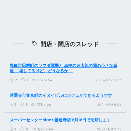
開店・閉店のスレッド
丸亀市田村町のヤマダ電機と 車検の速太郎の間の小さな車
屋 工場してるけど、どうなるか ...
2
1
657 view
2025/4/17 22:13
善通寺市文京町のイヌイビルにカフェができるようです
1
1
779 view
2024/5/8 5:04
スーパーセンターplant 善通寺店 6月16日で閉店します
1
0
1,125 view
2024/4/4 15:16