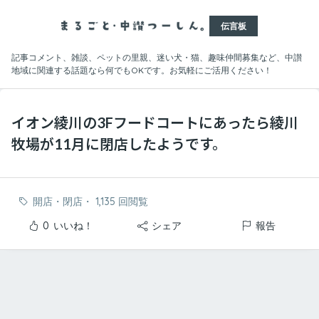
伝言板
記事コメント、雑談、ペットの里親、迷い犬・猫、趣味仲間募集など、中讃
地域に関連する話題なら何でもOKです。お気軽にご活用ください！
イオン綾川の3Fフードコートにあったら綾川
牧場が11月に閉店したようです。
開店・閉店
・
1,135 回閲覧
0
いいね！
シェア
報告