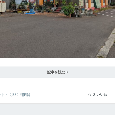
記事を読む
0
いいね！
ント
・
2,882 回閲覧