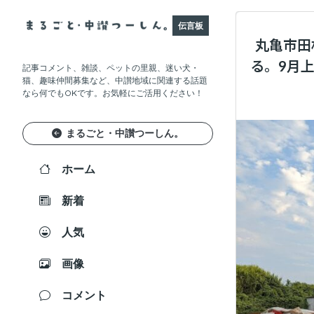
伝言板
丸亀市田
る。9月
記事コメント、雑談、ペットの里親、迷い犬・
猫、趣味仲間募集など、中讃地域に関連する話題
なら何でもOKです。お気軽にご活用ください！
まるごと・中讃つーしん。
ホーム
新着
人気
画像
コメント