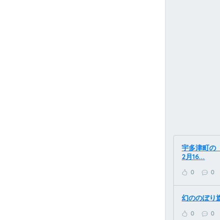
宇多津町の「
2月16...
0
0
幻ののぼり
0
0