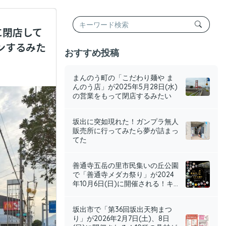
に閉店して
ンするみた
おすすめ投稿
まんのう町の「こだわり麺や ま
んのう店」が2025年5月28日(水)
の営業をもって閉店するみたい
坂出に突如現れた！ガンプラ無人
販売所に行ってみたら夢が詰まっ
てた
善通寺五岳の里市民集いの丘公園
で「善通寺メダカ祭り」が2024
年10月6日(日)に開催される！キ...
坂出市で「第36回坂出天狗まつ
り」が2026年2月7日(土)、8日