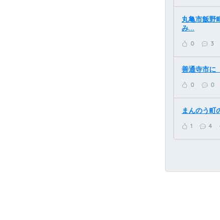
丸亀市飯野
み...
0
3
善通寺市に「
0
0
まんのう町の
1
4