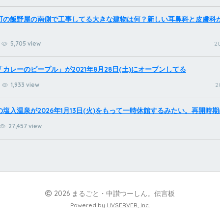
町の飯野屋の南側で工事してる大きな建物は何？新しい耳鼻科と皮膚科
5,705 view
20
カレーのピープル」が2021年8月28日(土)にオープンしてる
1,933 view
2
塩入温泉が2026年1月13日(火)をもって一時休館するみたい。再開時
27,457 view
2026 まるごと・中讃つーしん。伝言板
Powered by
LIVSERVER, Inc.