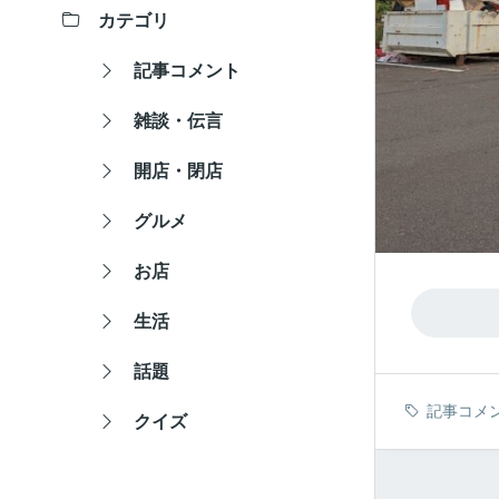
カテゴリ
記事コメント
雑談・伝言
開店・閉店
グルメ
お店
生活
話題
記事コメ
クイズ