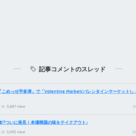
記事コメントのスレッド
こめっせ宇多津」で「Valentine Market(バレンタインマーケット)」
3,687 view
2
旗!?ついに発見！本場韓国の味をテイクアウト♪
3,492 view
20