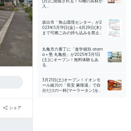
(日)に開催される！10種の具材が
入...
坂出市「角山環境センター」が2
023年5月19日(金)～6月29日(木)
まで可燃ごみの持ち込みを禁止...
丸亀市六番丁に「進学個別 atam
a＋塾 丸亀校」が2025年3月1日
(土)にオープン！無料体験もあ
る...
3月21日(土)オープン！イオンモ
ール綾川の「長安 麻辣湯」で自
分だけの一杯(マーラータン)を...
シェア