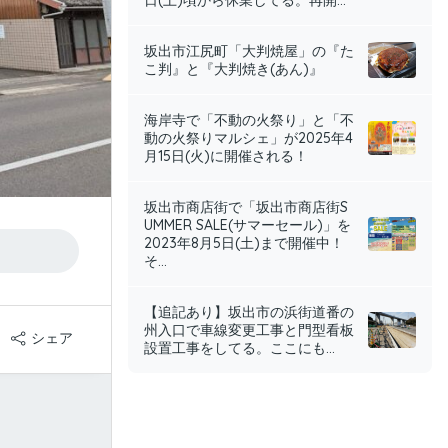
日(土)頃から休業してる。再開...
坂出市江尻町「大判焼屋」の『た
こ判』と『大判焼き(あん)』
海岸寺で「不動の火祭り」と「不
動の火祭りマルシェ」が2025年4
月15日(火)に開催される！
坂出市商店街で「坂出市商店街S
UMMER SALE(サマーセール)」を
2023年8月5日(土)まで開催中！
そ...
【追記あり】坂出市の浜街道番の
州入口で車線変更工事と門型看板
シェア
設置工事をしてる。ここにも...