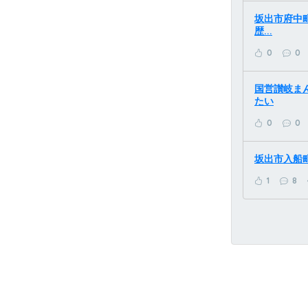
坂出市府中
歴...
0
0
国営讃岐まん
たい
0
0
坂出市入船
1
8