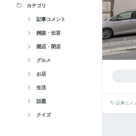
カテゴリ
記事コメント
雑談・伝言
開店・閉店
グルメ
お店
生活
話題
記事コメ
クイズ