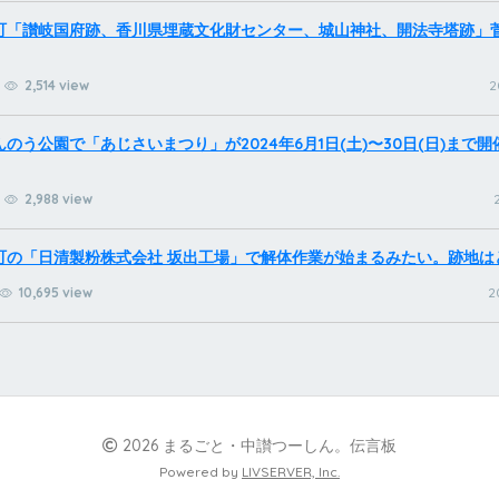
町「讃岐国府跡、香川県埋蔵文化財センター、城山神社、開法寺塔跡」
2,514 view
2
のう公園で「あじさいまつり」が2024年6月1日(土)〜30日(日)まで
2,988 view
町の「日清製粉株式会社 坂出工場」で解体作業が始まるみたい。跡地は
10,695 view
2
2026 まるごと・中讃つーしん。伝言板
Powered by
LIVSERVER, Inc.