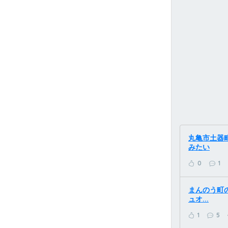
丸亀市土器町
みたい
0
1
まんのう町の「
ュオ...
1
5