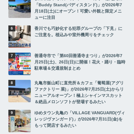
「Buddy Stand(バディスタンド)」が2026年7
月18日(土)にオープン！可愛い外観と限定メニ
ューに注目
香川でも巧妙化する犯罪グループの「下見」に
ご注意を。植込みや室外機周りをチェック
善通寺市で「第60回善通寺まつり」が2026年7
月25日(土)、26日(日)に開催！花火・踊り・臨時
駐車場＆交通規制まとめ
丸亀市飯山町に直売所＆カフェ「葡萄屋(アグリ
ファクトリー 菜)」が2026年7月25日(土)からリ
ニューアルオープン！極上シャインマスカット
＆絶品メロンソフトが登場するみたい
ゆめタウン丸亀の「VILLAGE VANGUARD(ヴィ
レッジヴァンガード)」が2026年7月31日(金)を
もって閉店するみたい