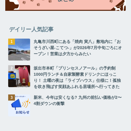
デイリー人気記事
丸亀市川西町にある「焼肉 寅八」敷地内に「お
そうざい屋-こてつ-」が2026年7月中旬ごろにオ
ープン！営業は夕方からみたい
坂出市本町「プリンセスノアール」の予約制
1000円ランチ＆自家製酵素ドリンクにほっこ
り！ 土曜の夜は「ライブハウス」仕様に！孤独
を吹き飛ばす笑顔あふれる居場所へ行ってきた
新米、今年は安くなる? 九州の前払い価格が2〜
4割ダウンの衝撃