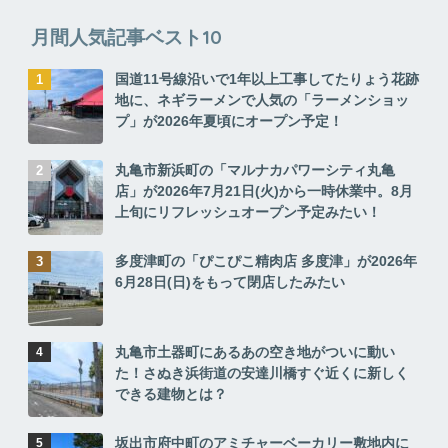
月間人気記事ベスト10
国道11号線沿いで1年以上工事してたりょう花跡
地に、ネギラーメンで人気の「ラーメンショッ
プ」が2026年夏頃にオープン予定！
丸亀市新浜町の「マルナカパワーシティ丸亀
店」が2026年7月21日(火)から一時休業中。8月
上旬にリフレッシュオープン予定みたい！
多度津町の「ぴこぴこ精肉店 多度津」が2026年
6月28日(日)をもって閉店したみたい
丸亀市土器町にあるあの空き地がついに動い
た！さぬき浜街道の安達川橋すぐ近くに新しく
できる建物とは？
坂出市府中町のアミチャーベーカリー敷地内に