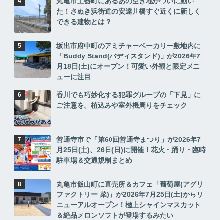
丸亀市土器町にあるあの空き地がついに動い
た！さぬき浜街道の安達川橋すぐ近くに新しく
できる建物とは？
坂出市府中町のアミチャーベーカリー敷地内に
「Buddy Stand(バディスタンド)」が2026年7
月18日(土)にオープン！可愛い外観と限定メニ
ューに注目
香川でも巧妙化する犯罪グループの「下見」に
ご注意を。植込みや室外機周りをチェック
善通寺市で「第60回善通寺まつり」が2026年7
月25日(土)、26日(日)に開催！花火・踊り・臨時
駐車場＆交通規制まとめ
丸亀市飯山町に直売所＆カフェ「葡萄屋(アグリ
ファクトリー 菜)」が2026年7月25日(土)からリ
ニューアルオープン！極上シャインマスカット
＆絶品メロンソフトが登場するみたい