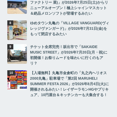
ファクトリー 菜)」が2026年7月25日(土)からリ
ニューアルオープン！極上シャインマスカット
＆絶品メロンソフトが登場するみたい
ゆめタウン丸亀の「VILLAGE VANGUARD(ヴィ
レッジヴァンガード)」が2026年7月31日(金)を
もって閉店するみたい
チケット全席完売！坂出市で「SAKAIDE
MUSIC STREET」が2026年7月20日(月・祝)に
初開催！お祭りムードを味わいに行くのもア
リ？
【入場無料】丸亀市金倉町の「丸之内ヘリオス
2000丸亀」駐車場で「第2回 MARUHELI
SUMMER FESTA 2026」が2026年8月4日(火)に
開催されるみたい！レイザーラモンHGやプリキ
ュア、10円屋台＆キッチンカーも大集合する！