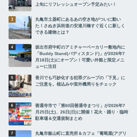
上旬にリフレッシュオープン予定みたい！
丸亀市土器町にあるあの空き地がついに動い
た！さぬき浜街道の安達川橋すぐ近くに新しく
できる建物とは？
坂出市府中町のアミチャーベーカリー敷地内に
「Buddy Stand(バディスタンド)」が2026年7
月18日(土)にオープン！可愛い外観と限定メニ
ューに注目
香川でも巧妙化する犯罪グループの「下見」に
ご注意を。植込みや室外機周りをチェック
善通寺市で「第60回善通寺まつり」が2026年7
月25日(土)、26日(日)に開催！花火・踊り・臨時
駐車場＆交通規制まとめ
丸亀市飯山町に直売所＆カフェ「葡萄屋(アグリ