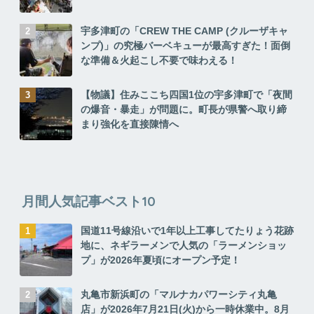
宇多津町の「CREW THE CAMP (クルーザキャ
ンプ)」の究極バーベキューが最高すぎた！面倒
な準備＆火起こし不要で味わえる！
【物議】住みここち四国1位の宇多津町で「夜間
の爆音・暴走」が問題に。町長が県警へ取り締
まり強化を直接陳情へ
月間人気記事ベスト10
国道11号線沿いで1年以上工事してたりょう花跡
地に、ネギラーメンで人気の「ラーメンショッ
プ」が2026年夏頃にオープン予定！
丸亀市新浜町の「マルナカパワーシティ丸亀
店」が2026年7月21日(火)から一時休業中。8月