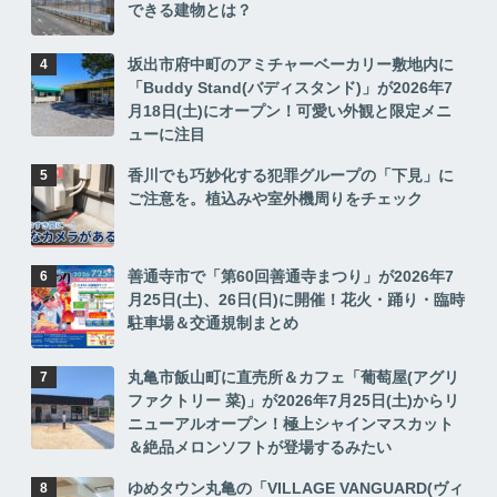
できる建物とは？
坂出市府中町のアミチャーベーカリー敷地内に
「Buddy Stand(バディスタンド)」が2026年7
月18日(土)にオープン！可愛い外観と限定メニ
ューに注目
香川でも巧妙化する犯罪グループの「下見」に
ご注意を。植込みや室外機周りをチェック
善通寺市で「第60回善通寺まつり」が2026年7
月25日(土)、26日(日)に開催！花火・踊り・臨時
駐車場＆交通規制まとめ
丸亀市飯山町に直売所＆カフェ「葡萄屋(アグリ
ファクトリー 菜)」が2026年7月25日(土)からリ
ニューアルオープン！極上シャインマスカット
＆絶品メロンソフトが登場するみたい
ゆめタウン丸亀の「VILLAGE VANGUARD(ヴィ