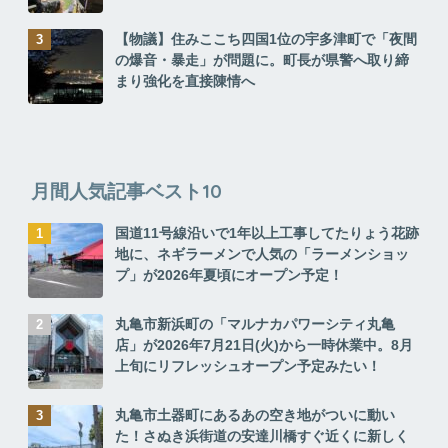
【物議】住みここち四国1位の宇多津町で「夜間
の爆音・暴走」が問題に。町長が県警へ取り締
まり強化を直接陳情へ
月間人気記事ベスト10
国道11号線沿いで1年以上工事してたりょう花跡
地に、ネギラーメンで人気の「ラーメンショッ
プ」が2026年夏頃にオープン予定！
丸亀市新浜町の「マルナカパワーシティ丸亀
店」が2026年7月21日(火)から一時休業中。8月
上旬にリフレッシュオープン予定みたい！
丸亀市土器町にあるあの空き地がついに動い
た！さぬき浜街道の安達川橋すぐ近くに新しく