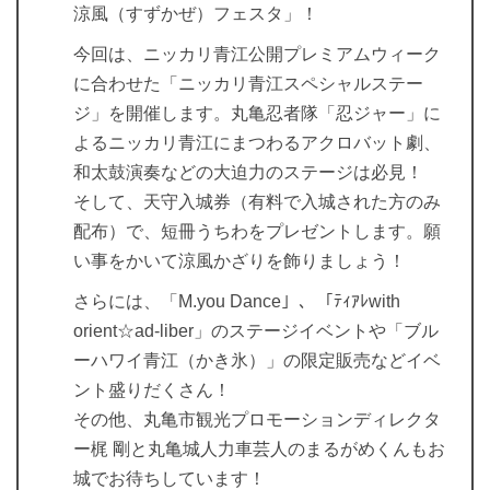
涼風（すずかぜ）フェスタ」！
今回は、ニッカリ青江公開プレミアムウィーク
に合わせた「ニッカリ青江スペシャルステー
ジ」を開催します。丸亀忍者隊「忍ジャー」に
よるニッカリ青江にまつわるアクロバット劇、
和太鼓演奏などの大迫力のステージは必見！
そして、天守入城券（有料で入城された方のみ
配布）で、短冊うちわをプレゼントします。願
い事をかいて涼風かざりを飾りましょう！
さらには、「M.you Dance」、「ﾃｨｱﾚwith
orient☆ad-liber」のステージイベントや「ブル
ーハワイ青江（かき氷）」の限定販売などイベ
ント盛りだくさん！
その他、丸亀市観光プロモーションディレクタ
ー梶 剛と丸亀城人力車芸人のまるがめくんもお
城でお待ちしています！