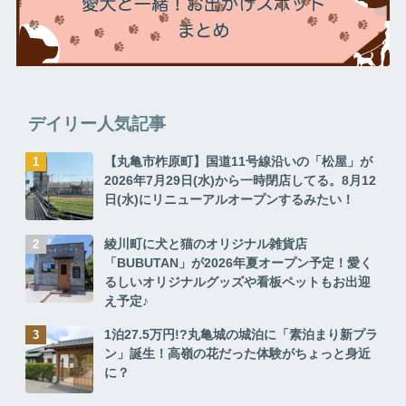
デイリー人気記事
【丸亀市柞原町】国道11号線沿いの「松屋」が
2026年7月29日(水)から一時閉店してる。8月12
日(水)にリニューアルオープンするみたい！
綾川町に犬と猫のオリジナル雑貨店
「BUBUTAN」が2026年夏オープン予定！愛く
るしいオリジナルグッズや看板ペットもお出迎
え予定♪
1泊27.5万円!?丸亀城の城泊に「素泊まり新プラ
ン」誕生！高嶺の花だった体験がちょっと身近
に？