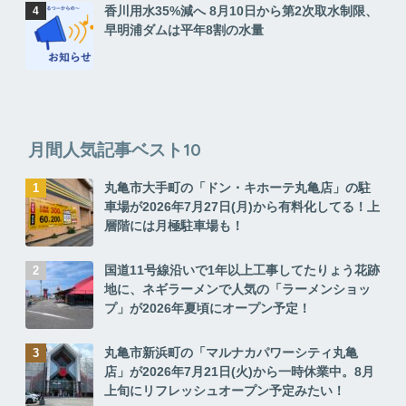
香川用水35%減へ 8月10日から第2次取水制限、
早明浦ダムは平年8割の水量
月間人気記事ベスト10
丸亀市大手町の「ドン・キホーテ丸亀店」の駐
車場が2026年7月27日(月)から有料化してる！上
層階には月極駐車場も！
国道11号線沿いで1年以上工事してたりょう花跡
地に、ネギラーメンで人気の「ラーメンショッ
プ」が2026年夏頃にオープン予定！
丸亀市新浜町の「マルナカパワーシティ丸亀
店」が2026年7月21日(火)から一時休業中。8月
上旬にリフレッシュオープン予定みたい！