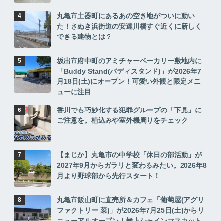
丸亀市土器町にあるあの空き地がついに動い
た！さぬき浜街道の安達川橋すぐ近くに新しく
できる建物とは？
坂出市府中町のアミチャーベーカリー敷地内に
「Buddy Stand(バディスタンド)」が2026年7
月18日(土)にオープン！可愛い外観と限定メニ
ューに注目
香川でも巧妙化する犯罪グループの「下見」に
ご注意を。植込みや室外機周りをチェック
【まじか】丸亀市の中学校「休日の部活動」が
2027年9月からガラリと変わるみたい。2026年8
月より野球部から先行スタート！
丸亀市飯山町に直売所＆カフェ「葡萄屋(アグリ
ファクトリー 菜)」が2026年7月25日(土)からリ
ニューアルオープン！極上シャインマスカット