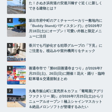
た！さぬき浜街道の安達川橋すぐ近くに新しく
できる建物とは？
坂出市府中町のアミチャーベーカリー敷地内に
「Buddy Stand(バディスタンド)」が2026年7
月18日(土)にオープン！可愛い外観と限定メニ
ューに注目
香川でも巧妙化する犯罪グループの「下見」に
ご注意を。植込みや室外機周りをチェック
善通寺市で「第60回善通寺まつり」が2026年7
月25日(土)、26日(日)に開催！花火・踊り・臨時
駐車場＆交通規制まとめ
丸亀市飯山町に直売所＆カフェ「葡萄屋(アグリ
ファクトリー 菜)」が2026年7月25日(土)からリ
ニューアルオープン！極上シャインマスカット
＆絶品メロンソフトが登場するみたい