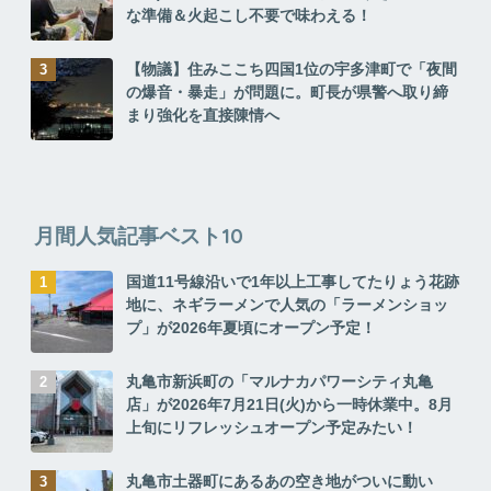
な準備＆火起こし不要で味わえる！
【物議】住みここち四国1位の宇多津町で「夜間
の爆音・暴走」が問題に。町長が県警へ取り締
まり強化を直接陳情へ
月間人気記事ベスト10
国道11号線沿いで1年以上工事してたりょう花跡
地に、ネギラーメンで人気の「ラーメンショッ
プ」が2026年夏頃にオープン予定！
丸亀市新浜町の「マルナカパワーシティ丸亀
店」が2026年7月21日(火)から一時休業中。8月
上旬にリフレッシュオープン予定みたい！
丸亀市土器町にあるあの空き地がついに動い