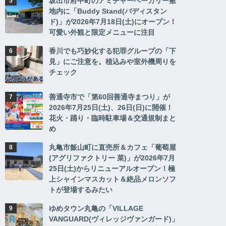
坂出市府中町のアミチャーベーカリー敷
地内に「Buddy Stand(バディスタン
ド)」が2026年7月18日(土)にオープン！
可愛い外観と限定メニューに注目
香川でも巧妙化する犯罪グループの「下
見」にご注意を。植込みや室外機周りを
チェック
善通寺市で「第60回善通寺まつり」が
2026年7月25日(土)、26日(日)に開催！
花火・踊り・臨時駐車場＆交通規制まと
め
丸亀市飯山町に直売所＆カフェ「葡萄屋
(アグリファクトリー 菜)」が2026年7月
25日(土)からリニューアルオープン！極
上シャインマスカット＆絶品メロンソフ
トが登場するみたい
ゆめタウン丸亀の「VILLAGE
VANGUARD(ヴィレッジヴァンガード)」