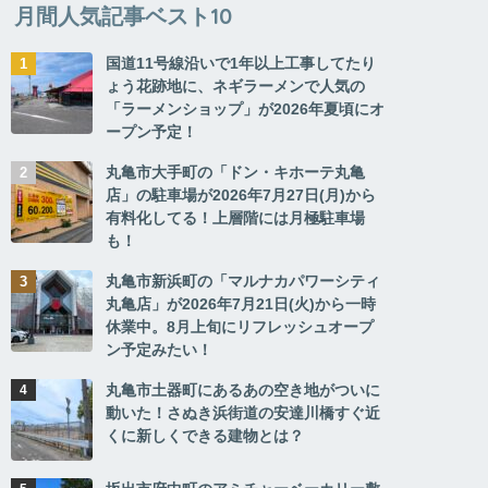
月間人気記事ベスト10
国道11号線沿いで1年以上工事してたり
ょう花跡地に、ネギラーメンで人気の
「ラーメンショップ」が2026年夏頃にオ
ープン予定！
丸亀市大手町の「ドン・キホーテ丸亀
店」の駐車場が2026年7月27日(月)から
有料化してる！上層階には月極駐車場
も！
丸亀市新浜町の「マルナカパワーシティ
丸亀店」が2026年7月21日(火)から一時
休業中。8月上旬にリフレッシュオープ
ン予定みたい！
丸亀市土器町にあるあの空き地がついに
動いた！さぬき浜街道の安達川橋すぐ近
くに新しくできる建物とは？