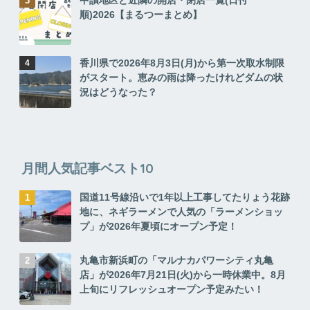
中讃地区と近隣の開店・閉店一覧(日付
順)2026【まるつーまとめ】
香川県で2026年8月3日(月)から第一次取水制限
がスタート。恵みの雨は降ったけれどダムの状
況はどうなった？
月間人気記事ベスト10
国道11号線沿いで1年以上工事してたりょう花跡
地に、ネギラーメンで人気の「ラーメンショッ
プ」が2026年夏頃にオープン予定！
丸亀市新浜町の「マルナカパワーシティ丸亀
店」が2026年7月21日(火)から一時休業中。8月
上旬にリフレッシュオープン予定みたい！