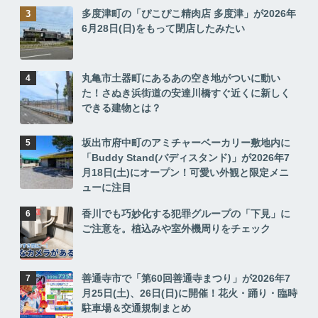
多度津町の「ぴこぴこ精肉店 多度津」が2026年
6月28日(日)をもって閉店したみたい
丸亀市土器町にあるあの空き地がついに動い
た！さぬき浜街道の安達川橋すぐ近くに新しく
できる建物とは？
坂出市府中町のアミチャーベーカリー敷地内に
「Buddy Stand(バディスタンド)」が2026年7
月18日(土)にオープン！可愛い外観と限定メニ
ューに注目
香川でも巧妙化する犯罪グループの「下見」に
ご注意を。植込みや室外機周りをチェック
善通寺市で「第60回善通寺まつり」が2026年7
月25日(土)、26日(日)に開催！花火・踊り・臨時
駐車場＆交通規制まとめ