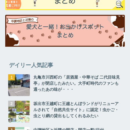
デイリー人気記事
丸亀市川西町の「居酒屋・中華そば 二代目味見
亭」が閉店したみたい。大手町時代のファンも
通ったあの味が・・・
坂出市王越町に王越とんぼランドがリニューア
ルされて「自然共生サイト」に認定！虫かご・
虫とり網の貸出もしてくれるみたい