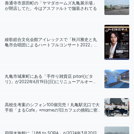
善通寺市原田町の「ヤマダホームズ丸亀展示場」
が閉店してた。今はアスファルトで舗装されてる
綾歌総合文化会館アイレックスで「秋川雅史と丸
亀市合唱団によるハートフルコンサート2022」...
丸亀市城東町にある「手作り雑貨店 pitari(ピタ
リ)」が2022年6月19日(日)にリニューアルオー...
高校生考案のシフォン100個完売！丸亀駅北口で大
手前「まるCafe」×mameの1日カフェの挑戦に密...
四国水族館に「UMI to SORA」が2024年3月20日