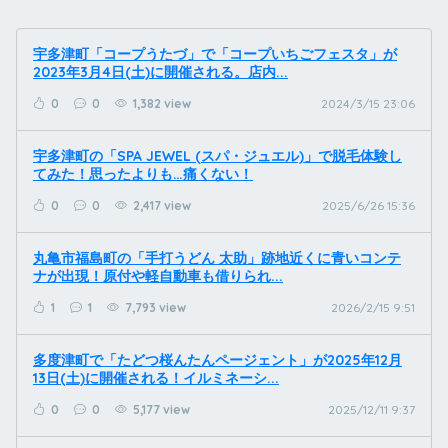
宇多津町「コープうたづ」で「コープいちごフェスタ」が
2023年3月4日(土)に開催される。店内...
0
0
1,382 view
2024/3/15 23:06
宇多津町の「SPA JEWEL (スパ・ジュエル)」で脱毛体験し
てみた！思ったよりも…痛くない！
0
0
2,417 view
2025/6/26 15:36
丸亀市福島町の「手打うどん 太助」跡地近くに青いコンテ
ナが出現！原付や軽自動車も借りられ...
1
1
7,793 view
2026/2/15 9:51
多度津町で「たどつ桜んたんページェント」が2025年12月
13日(土)に開催される！イルミネーシ...
0
0
5,177 view
2025/12/11 9:37