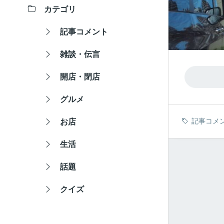
カテゴリ
記事コメント
雑談・伝言
開店・閉店
グルメ
記事コメ
お店
生活
話題
クイズ