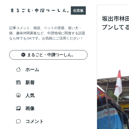
伝言板
坂出市林田
プンして
記事コメント、雑談、ペットの里親、迷い犬・
猫、趣味仲間募集など、中讃地域に関連する話題
なら何でもOKです。お気軽にご活用ください！
まるごと・中讃つーしん。
ホーム
新着
人気
画像
コメント