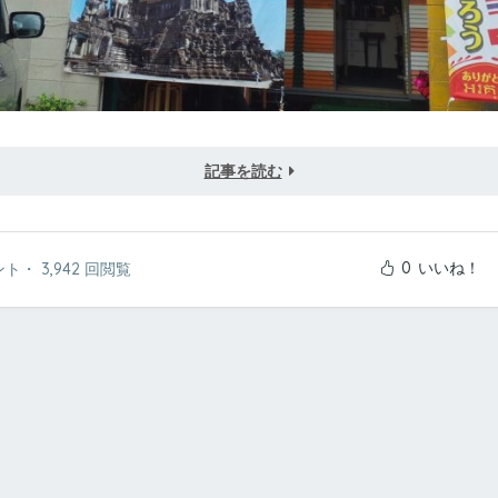
記事を読む
0
いいね！
ント
・
3,942 回閲覧