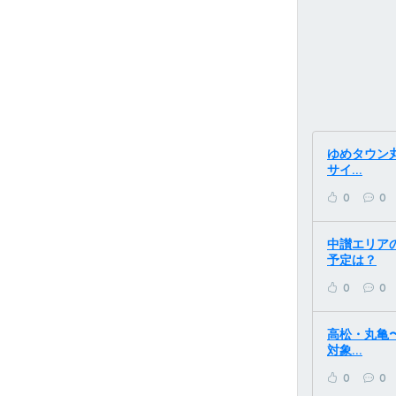
ゆめタウン丸
サイ...
0
0
中讃エリアの
予定は？
0
0
高松・丸亀
対象...
0
0