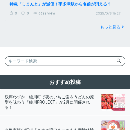
特急「しまんと」が減便！宇多津駅から名前が消える？
0
0
6,122 view
2025/3/8 16:27
もっと見る
おすすめ投稿
残席わずか！綾川町で夜のいちご園＆うどんの原
型を味わう「綾川PROJECT」が2月に開催され
る！
丸亀市飯山町で「さぬき讃フルーツもも産地体験