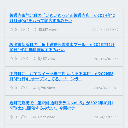
善通寺市与北町の「いきいきうどん善通寺店」が2024年12
月31日(火)をもって閉店するみたい
0
12
13,817 view
2024/12/27 9:47
坂出市新浜町の「角山運動公園温水プール」が2023年12月
10日(日)に無料開放するみたい
0
0
3,437 view
2024/3/16 5:34
中府町に「お芋スイーツ専門店 いもまる本店」が2021年8
月8日(日)にオープンしてる。「コンラ...
0
0
1,790 view
2024/4/6 19:45
通町商店街で「第12回 通町テラス vol.13」が2022年10月1
5日(土)に開催するみたい。今回のテ...
0
0
1,272 view
2024/3/17 5:13