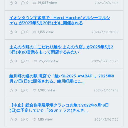
0
0
19,087 view
2025/9/6 8:08
イオンタウン宇多津で「Merci Marche(メルシーマルシ
ェ)」が2023年5月20日(土)に開催される
0
0
1,133 view
2024/3/18 20:08
まんのう町の「こだわり麺や まんのう店」が2025年5月2
8日(水)の営業をもって閉店するみたい
0
15
23,228 view
2025/5/25 10:23
綾川町の道の駅 滝宮で「綾バル2023-AYABAR-」2023年8
月27日(日)に開催される。綾川町産にこ...
0
0
1,900 view
2024/3/16 19:12
【中止】総合住宅展示場クラシコ丸亀で2022年9月18日
(日)に予定していた「3Sunテラス(さんさ...
0
0
1,115 view
2024/3/16 7:32