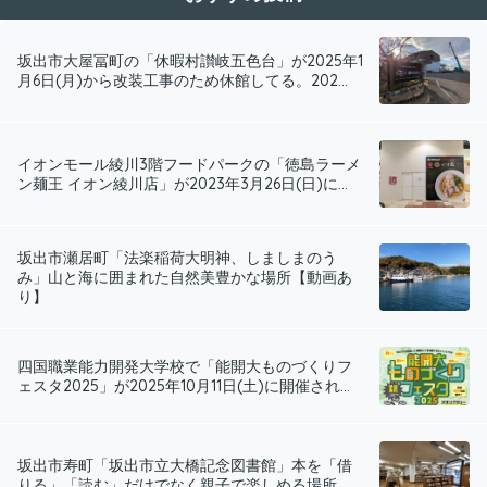
坂出市大屋冨町の「休暇村讃岐五色台」が2025年1
月6日(月)から改装工事のため休館してる。202...
イオンモール綾川3階フードパークの「徳島ラーメ
ン麺王 イオン綾川店」が2023年3月26日(日)に...
坂出市瀬居町「法楽稲荷大明神、しましまのう
み」山と海に囲まれた自然美豊かな場所【動画あ
り】
四国職業能力開発大学校で「能開大ものづくりフ
ェスタ2025」が2025年10月11日(土)に開催され...
坂出市寿町「坂出市立大橋記念図書館」本を「借
りる」「読む」だけでなく親子で楽しめる場所...