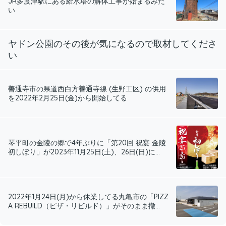
JR多度津駅にある給水塔の解体工事が始まるみた
い
ヤドン公園のその後が気になるので取材してくださ
い
善通寺市の県道西白方善通寺線 (生野工区) の供用
を2022年2月25日(金)から開始してる
琴平町の金陵の郷で4年ぶりに「第20回 祝宴 金陵
初しぼり」が2023年11月25日(土)、26日(日)に...
2022年1月24日(月)から休業してる丸亀市の「PIZZ
A REBUILD（ピザ・リビルド）」がそのまま撤...