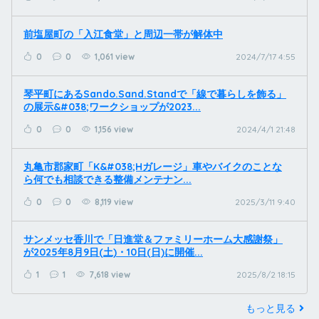
前塩屋町の「入江食堂」と周辺一帯が解体中
0
0
1,061 view
2024/7/17 4:55
琴平町にあるSando.Sand.Standで「線で暮らしを飾る」
の展示&#038;ワークショップが2023...
0
0
1,156 view
2024/4/1 21:48
丸亀市郡家町「K&#038;Hガレージ」車やバイクのことな
ら何でも相談できる整備メンテナン...
0
0
8,119 view
2025/3/11 9:40
サンメッセ香川で「日進堂＆ファミリーホーム大感謝祭」
が2025年8月9日(土)・10日(日)に開催...
1
1
7,618 view
2025/8/2 18:15
もっと見る