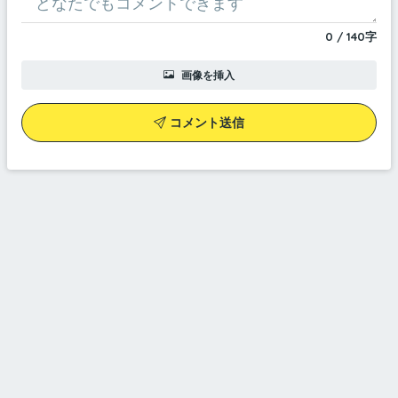
0
/
140
字
画像を挿入
コメント送信