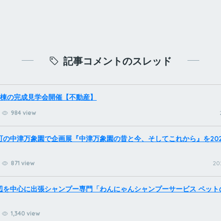
記事コメントのスレッド
2棟の完成見学会開催【不動産】
984 view
町の中津万象園で企画展『中津万象園の昔と今、そしてこれから』を202
871 view
20
辺を中心に出張シャンプー専門「わんにゃんシャンプーサービス ペット
1,340 view