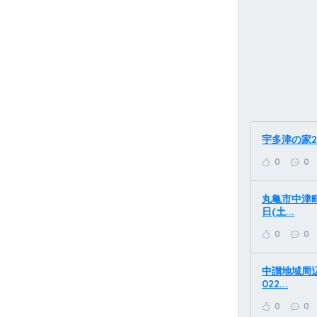
宇多津の家
0
0
丸亀市中津
日(土...
0
0
中讃地域周
022...
0
0