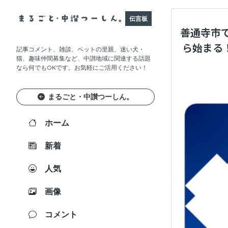
伝言板
善通寺市で
ら始まる！
記事コメント、雑談、ペットの里親、迷い犬・
猫、趣味仲間募集など、中讃地域に関連する話題
なら何でもOKです。お気軽にご活用ください！
まるごと・中讃つーしん。
ホーム
新着
人気
画像
コメント