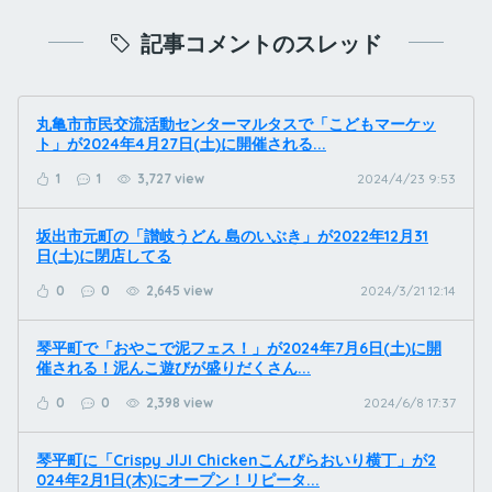
記事コメントのスレッド
丸亀市市民交流活動センターマルタスで「こどもマーケッ
ト」が2024年4月27日(土)に開催される...
1
1
3,727 view
2024/4/23 9:53
坂出市元町の「讃岐うどん 島のいぶき」が2022年12月31
日(土)に閉店してる
0
0
2,645 view
2024/3/21 12:14
琴平町で「おやこで泥フェス！」が2024年7月6日(土)に開
催される！泥んこ遊びが盛りだくさん...
0
0
2,398 view
2024/6/8 17:37
琴平町に「Crispy JlJI Chickenこんぴらおいり横丁」が2
024年2月1日(木)にオープン！リピータ...