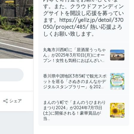
す。また、クラウドファンディン
グサイトを開設し応援を募ってい
ます。https://yellz.jp/detail/370
050/project/485/ 熱い応援よろ
しくお願い致します。
丸亀市川西町に「居酒屋うっちゃ
ん」が2025年3月10日(月)にオー
プン！女性も気軽におばんざい...
香川県中讃地区3市5町で観光スポ
ットを巡る「さぬきのまんなかデ
ジタルスタンプラリー」を202...
シェア
まんのう町で「まんのうひまわり
まつり2024」が2024年7月13日
(土)に開催される！豪華賞品が
当...