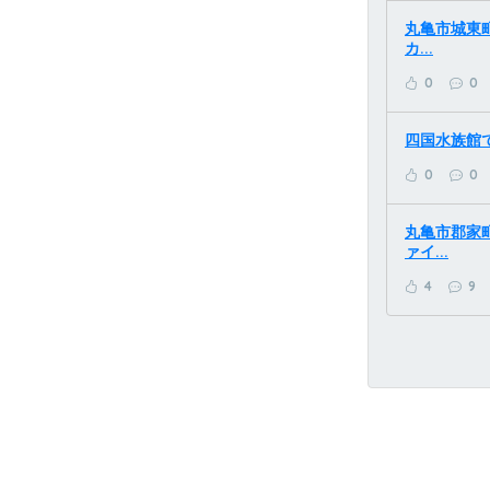
丸亀市城東町
カ...
0
0
四国水族館で「
0
0
丸亀市郡家町
ァイ...
4
9