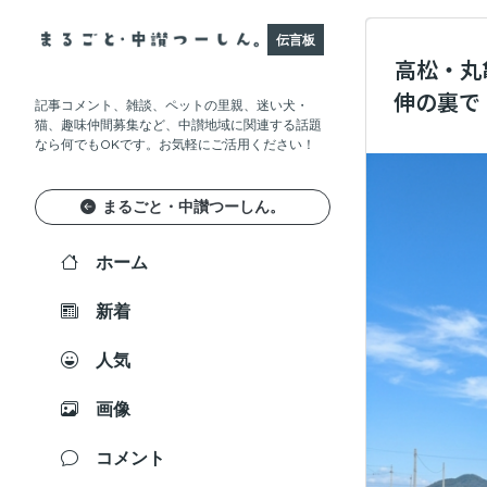
伝言板
高松・丸
伸の裏で
記事コメント、雑談、ペットの里親、迷い犬・
猫、趣味仲間募集など、中讃地域に関連する話題
なら何でもOKです。お気軽にご活用ください！
まるごと・中讃つーしん。
ホーム
新着
人気
画像
コメント