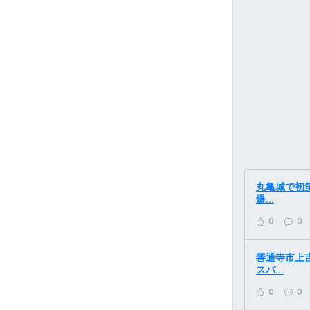
丸亀城で初笑
爆...
0
0
善通寺市上
スパ...
0
0