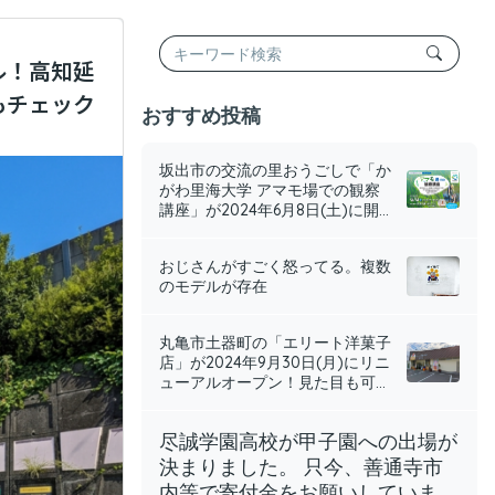
ル！高知延
もチェック
おすすめ投稿
坂出市の交流の里おうごしで「か
がわ里海大学 アマモ場での観察
講座」が2024年6月8日(土)に開...
おじさんがすごく怒ってる。複数
のモデルが存在
丸亀市土器町の「エリート洋菓子
店」が2024年9月30日(月)にリニ
ューアルオープン！見た目も可...
尽誠学園高校が甲子園への出場が
決まりました。 只今、善通寺市
内等で寄付金をお願いしていま