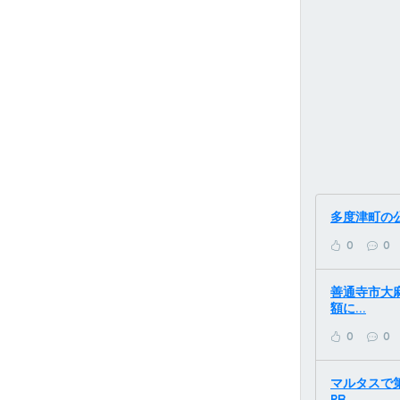
多度津町の公
0
0
善通寺市大麻
額に...
0
0
マルタスで第
PR...