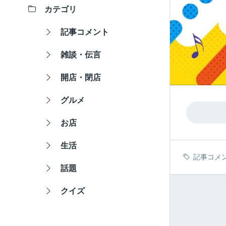
カテゴリ
記事コメント
雑談・伝言
開店・閉店
グルメ
お店
生活
記事コメ
話題
クイズ