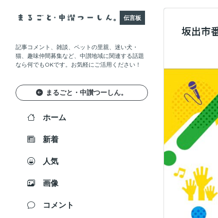
伝言板
坂出市
記事コメント、雑談、ペットの里親、迷い犬・
猫、趣味仲間募集など、中讃地域に関連する話題
なら何でもOKです。お気軽にご活用ください！
まるごと・中讃つーしん。
ホーム
新着
人気
画像
コメント