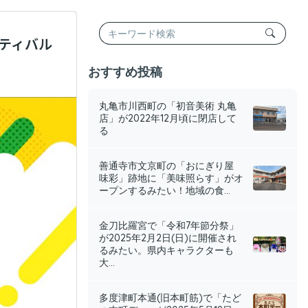
ティバル
おすすめ投稿
丸亀市川西町の「初音美術 丸亀
店」が2022年12月頃に閉店して
る
善通寺市文京町の「おにぎり屋
味彩」跡地に「美味照らす」がオ
ープンするみたい！地域の食...
金刀比羅宮で「令和7年節分祭」
が2025年2月2日(日)に開催され
るみたい。県内キャラクターも
大...
多度津町本通(旧本町筋)で「たど