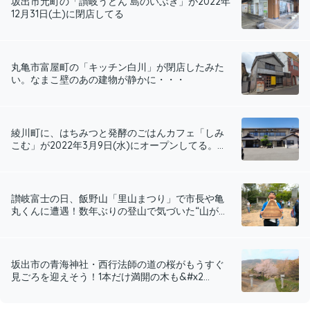
坂出市元町の「讃岐うどん 島のいぶき」が2022年
12月31日(土)に閉店してる
丸亀市富屋町の「キッチン白川」が閉店したみた
い。なまこ壁のあの建物が静かに・・・
綾川町に、はちみつと発酵の​ごはんカフェ「しみ
こむ」が2022年3月9日(水)にオープンしてる。...
讃岐富士の日、飯野山「里山まつり」で市長や亀
丸くんに遭遇！数年ぶりの登山で気づいた“山が...
坂出市の青海神社・西行法師の道の桜がもうすぐ
見ごろを迎えそう！1本だけ満開の木も&#x2...