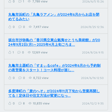
0
1
7,788 view
2026/6/5 15:26
丸亀市浜町の「丸亀ラアメン」が2024年6月からお店を閉
めてるみたい
0
0
7,497 view
2024/8/25 12:36
坂出市沙弥島の「香川県立東山魁夷せとうち美術館」が20
24年9月2日(月)～2025年4月上旬ごろま...
1
0
12,169 view
2024/8/26 9:15
丸亀市土器町の「すまぃるcafe」が2024年6月から予約制
の夜営業をスタート！コース料理が楽し...
0
0
8,722 view
2024/6/16 12:50
多度津町の「麦のへそ」が2024年11月下旬から営業再開し
てる！定休日や注文方法が変更になっ...
0
8
10,835 view
2024/12/2 9:35