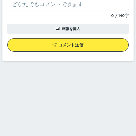
0
/
140
字
画像を挿入
コメント送信