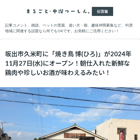
伝言板
記事コメント、雑談、ペットの里親、迷い犬・猫、趣味仲間募集など、中讃
地域に関連する話題なら何でもOKです。お気軽にご活用ください！
坂出市久米町に「焼き鳥 博(ひろ)」が2024年
11月27日(水)にオープン！朝仕入れた新鮮な
鶏肉や珍しいお酒が味わえるみたい！