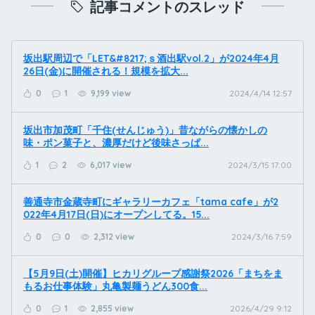
記事コメントのスレッド
坂出駅周辺で「LET&#8217;ｓ酒出駅vol.2」が2024年4月
26日(金)に開催される！規模を拡大...
0
1
9,199 view
2024/4/14 12:57
坂出市加茂町「千住(せんじゅう)」昔ながらの懐かしの
味・ポン菓子と、濃厚だけど後味さっぱ...
1
2
6,017 view
2024/3/15 17:00
善通寺市金蔵寺町にギャラリーカフェ「tama cafe」が2
022年4月17日(日)にオープンしてる。15...
0
0
2,312 view
2024/3/16 7:59
【5月9日(土)開催】ヒカリグループ感謝祭2026「まちをま
もるお仕事体験」丸亀製麺うどん300食...
0
1
2,855 view
2026/4/29 9:12