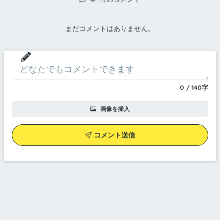
まだコメントはありません。
0
/
140
字
画像を挿入
コメント送信