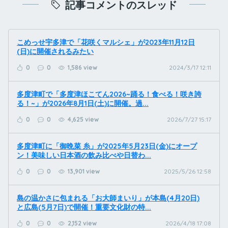
記事コメントのスレッド
こめっせ宇多津で「花咲くマルシェ」が2023年11月12日
(日)に開催されるみたい
0
0
1,586 view
2024/3/17 12:11
多度津町で「多度津ほこてん2026~踊る！食べる！咲き誇
る！~」が2026年8月1日(土)に開催。過...
0
0
4,625 view
2026/7/27 15:17
多度津町に「御晩菜 糸」が2025年5月23日(金)にオープ
ン！美味しい日本酒の飲み比べや日替わ...
0
0
13,901 view
2025/5/26 12:58
島の温かさに包まれる「お大師まいり」が本島(4月20日)
と広島(5月7日)で開催！重要文化財の特...
0
0
2,152 view
2026/4/18 17:08