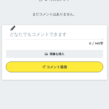
まだコメントはありません。
0
/
140
字
画像を挿入
コメント送信