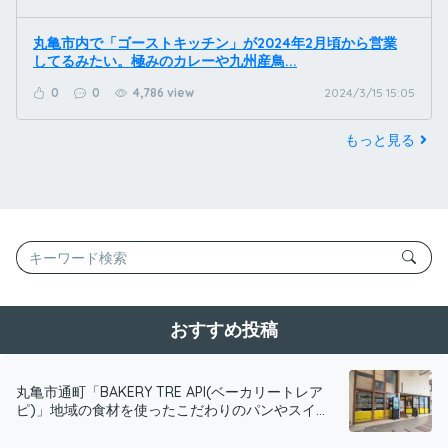
丸亀市内で「ゴーストキッチン」が2024年2月頃から営業
してるみたい。極みのカレーや九州産鳥...
0
0
4,786 view
2024/3/15 15:05
もっと見る
おすすめ投稿
丸亀市通町「BAKERY TRE API(ベーカリートレア
ピ)」地域の食材を使ったこだわりのパンやスイ...