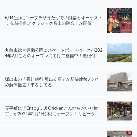
6/14(土)にユープラザうたづで「能楽とオーケスト
ラ 伝統芸能とクラシック音楽の融合」が開催...
丸亀市総合運動公園にスケートボードパークが202
4年2月ごろのオープンに向けて整備中！屋根付...
坂出市の「香川銀行 坂出支店」が新築建替えのた
め解体撤去工事をしてる
琴平町に「Crispy JlJI Chickenこんぴらおいり横
丁」が2024年2月1日(木)にオープン！リピータ...