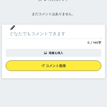
まだコメントはありません。
0
/
140
字
画像を挿入
コメント送信