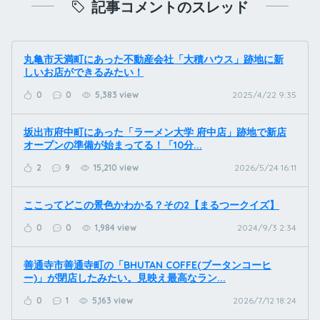
記事コメントのスレッド
丸亀市天満町にあった不動産会社「大積ハウス」跡地に新
しいお店ができるみたい！
0
0
5,383 view
2025/4/22 9:35
坂出市府中町にあった「ラーメン大学 府中店」跡地で新店
オープンの準備が始まってる！「10分...
2
9
15,210 view
2026/5/24 16:11
ここってどこの景色かわかる？その2【まるつークイズ】
0
0
1,984 view
2024/9/3 2:34
善通寺市善通寺町の「BHUTAN COFFE(ブータンコーヒ
ー)」が閉店したみたい。見映え最高なラン...
0
1
5,163 view
2026/7/12 18:24