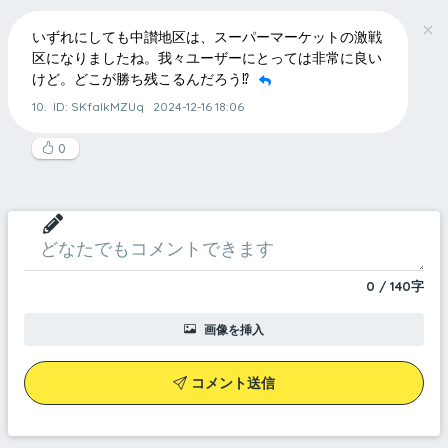
いずれにしても中讃地区は、スーパーマーケットの激戦
区になりましたね。我々ユーザーにとっては非常に良い
けど。どこが勝ち残こるんだろう⁉️
10.
ID: SKfaIkMZUq
2024-12-16 18:06
0
0
/
140
字
画像を挿入
コメント送信