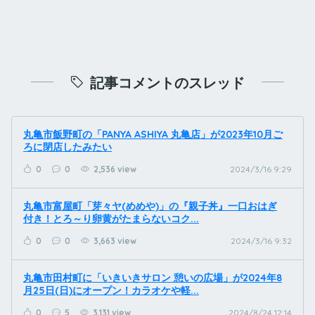
記事コメントのスレッド
丸亀市飯野町の「PANYA ASHIYA 丸亀店」が2023年10月ご
ろに閉店したみたい
0
0
2,536 view
2024/3/16 9:29
丸亀市富屋町「芽々ヤ(めめや)」の『親子丼』一口おはぎ
付き！とろ～り卵黄がたまらないコク...
0
0
3,663 view
2024/3/16 9:32
丸亀市田村町に「いきいきサロン 憩いの広場」が2024年8
月25日(日)にオープン！カラオケや軽...
0
5
3,131 view
2024/8/24 12:14