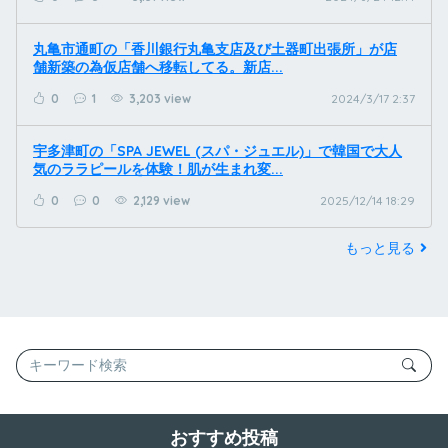
丸亀市通町の「香川銀行丸亀支店及び土器町出張所」が店
舗新築の為仮店舗へ移転してる。新店...
0
1
3,203 view
2024/3/17 2:37
宇多津町の「SPA JEWEL (スパ・ジュエル)」で韓国で大人
気のララピールを体験！肌が生まれ変...
0
0
2,129 view
2025/12/14 18:29
もっと見る
おすすめ投稿