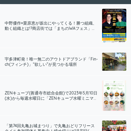
中野優作×栗原恵が坂出にやってくる！勝つ組織、
動く組織とは!?商店街では「まちのWAフェス」...
宇多津町発！唯一無二のアウトドアブランド「Fin-
ch(フィンチ)」“欲しい”が見つかる場所
ZENキューブ(善通寺市総合会館)で2023年5月10日
(水)から毎週水曜日に「ZENキューブ水曜ミニマ...
「第74回丸亀お城まつり」で丸亀おどりフリース
タイル参加団体を募集中！締め切りは1月31日(...