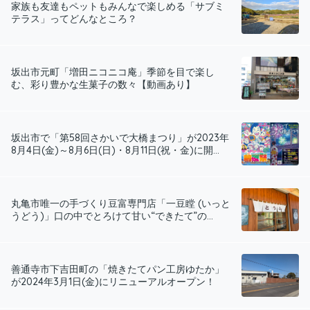
家族も友達もペットもみんなで楽しめる「サブミ
テラス」ってどんなところ？
坂出市元町「増田ニコニコ庵」季節を目で楽し
む、彩り豊かな生菓子の数々【動画あり】
坂出市で「第58回さかいで大橋まつり」が2023年
8月4日(金)～8月6日(日)・8月11日(祝・金)に開...
丸亀市唯一の手づくり豆富専門店「一豆瞠 (いっと
うどう)」口の中でとろけて甘い“できたて”の...
善通寺市下吉田町の「焼きたてパン工房ゆたか」
が2024年3月1日(金)にリニューアルオープン！