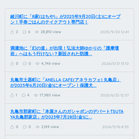
綾川町に「8家(はちや)」が2025年9月20日(土)にオープ
ン！手巻ごはんのテイクアウト専門店！
2
6
28,810 view
2025/9/20 12:41
満濃池に「幻の道」が出現！弘法大師ゆかりの「護摩壇
岩」へはもう行けない？新設された防護...
0
0
4,746 view
2026/3/21 13:10
丸亀市土器町に「ANELLA CAFE(アネラカフェ) 丸亀店」
が2025年6月20日(金)にオープン！保護犬...
1
4
17,980 view
2025/6/25 12:37
丸亀市郡家町に「本屋さんのガシャポンのデパートTSUTA
YA丸亀郡家店」が2023年7月28日(金)に...
0
0
2,149 view
2024/3/16 8:35