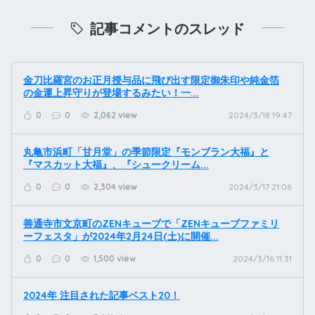
記事コメントのスレッド
金刀比羅宮のお正月授与品に飛び出す限定御朱印や純金箔
の金運上昇守りが登場するみたい！一...
0
0
2,062 view
2024/3/18 19:47
丸亀市浜町「甘月堂」の季節限定『モンブラン大福』と
『マスカット大福』、『シュークリーム...
0
0
2,304 view
2024/3/17 21:06
善通寺市文京町のZENキューブで「ZENキューブファミリ
ーフェスタ」が2024年2月24日(土)に開催...
0
0
1,500 view
2024/3/16 11:31
2024年 注目された記事ベスト20！