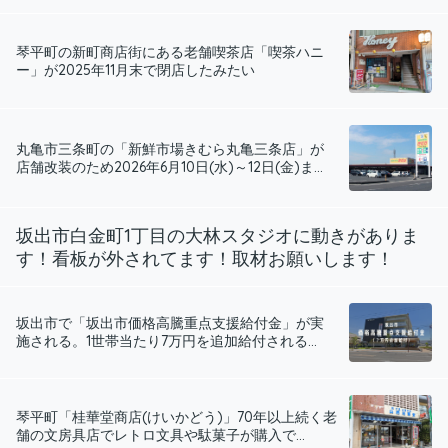
琴平町の新町商店街にある老舗喫茶店「喫茶ハニ
ー」が2025年11月末で閉店したみたい
丸亀市三条町の「新鮮市場きむら丸亀三条店」が
店舗改装のため2026年6月10日(水)～12日(金)ま...
坂出市白金町1丁目の大林スタジオに動きがありま
す！看板が外されてます！取材お願いします！
坂出市で「坂出市価格高騰重点支援給付金」が実
施される。1世帯当たり7万円を追加給付される...
琴平町「桂華堂商店(けいかどう)」70年以上続く老
舗の文房具店でレトロ文具や駄菓子が購入で...