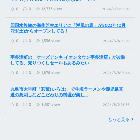
0
0
12,773 view
2024/7/30 11:07
四国水族館の海側芝生エリアに「潮風の庭」が2023年10月
7日(土)からオープンしてる！
0
0
1,536 view
2024/3/16 0:27
宇多津町の「ケーズデンキ イオンタウン宇多津店」が改装
してる。売りつくしセールもあるみたい
0
0
1,878 view
2024/3/16 3:46
丸亀市大手町「彩葉(いろは)」で牛塩ラーメンや鹿児島直
送の鳥刺しなどこだわりの料理が楽し...
0
0
9,501 view
2024/8/2 14:35
もっと見る