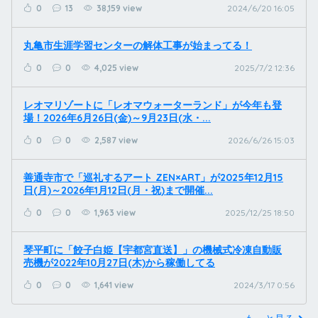
0
13
38,159 view
2024/6/20 16:05
丸亀市生涯学習センターの解体工事が始まってる！
0
0
4,025 view
2025/7/2 12:36
レオマリゾートに「レオマウォーターランド」が今年も登
場！2026年6月26日(金)～9月23日(水・...
0
0
2,587 view
2026/6/26 15:03
善通寺市で「巡礼するアート ZEN×ART」が2025年12月15
日(月)～2026年1月12日(月・祝)まで開催...
0
0
1,963 view
2025/12/25 18:50
琴平町に「餃子白姫【宇都宮直送】」の機械式冷凍自動販
売機が2022年10月27日(木)から稼働してる
0
0
1,641 view
2024/3/17 0:56